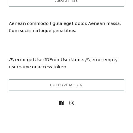
ABOUT ME
Aenean commodo ligula eget dolor. Aenean massa.
Cum sociis natoque penatibus.
/!\ error getUserIDFromUserName. /!\ error empty
username or access token.
FOLLOW ME ON