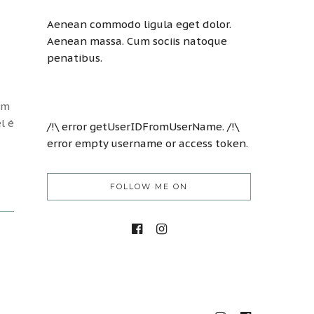
Aenean commodo ligula eget dolor.
Aenean massa. Cum sociis natoque
penatibus.
am
l é
/!\ error getUserIDFromUserName. /!\
error empty username or access token.
FOLLOW ME ON