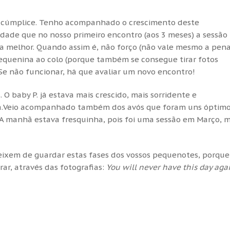
o cúmplice. Tenho acompanhado o crescimento deste
dade que no nosso primeiro encontro (aos 3 meses) a sessão 
a melhor. Quando assim é, não forço (não vale mesmo a pen
 pequenina ao colo (porque também se consegue tirar fotos
Se não funcionar, há que avaliar um novo encontro!
O baby P. já estava mais crescido, mais sorridente e
ça.Veio acompanhado também dos avós que foram uns óptim
 . A manhã estava fresquinha, pois foi uma sessão em Março, 
eixem de guardar estas fases dos vossos pequenotes, porque
ar, através das fotografias:
You will never have this day agai