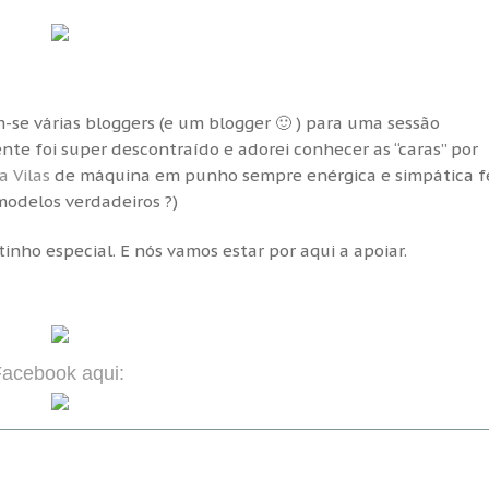
m-se várias bloggers (e um blogger 🙂 ) para uma sessão
te foi super descontraído e adorei conhecer as “caras” por
a Vilas
de máquina em punho sempre enérgica e simpática f
odelos verdadeiros ?)
inho especial. E nós vamos estar por aqui a apoiar.
Facebook aqui: