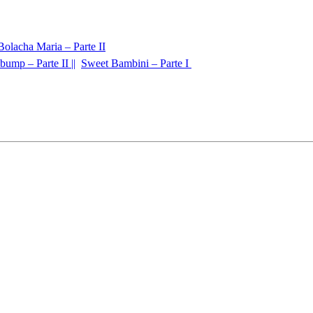
Bolacha Maria – Parte II
bump – Parte II ||
Sweet Bambini – Parte I