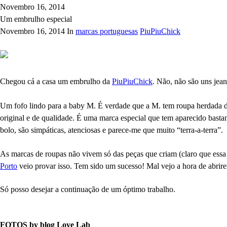
Novembro 16, 2014
Um embrulho especial
Novembro 16, 2014 In
marcas portuguesas
PiuPiuChick
Chegou cá a casa um embrulho da
PiuPiuChick
. Não, não são uns jea
Um fofo lindo para a baby M. É verdade que a M. tem roupa herdada d
original e de qualidade. É uma marca especial que tem aparecido bastant
bolo, são simpáticas, atenciosas e parece-me que muito “terra-a-terra”.
As marcas de roupas não vivem só das peças que criam (claro que essa 
Porto
veio provar isso. Tem sido um sucesso! Mal vejo a hora de abrir
Só posso desejar a continuação de um óptimo trabalho.
FOTOS by blog Love Lab