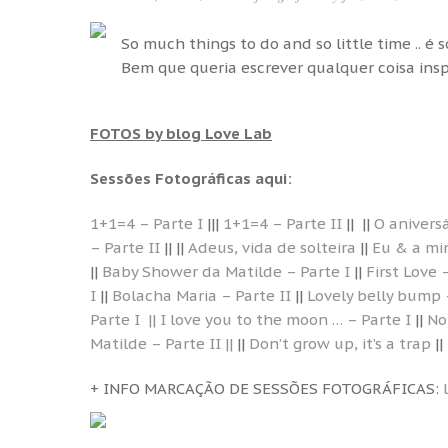
So much things to do and so little time .. é s
Bem que queria escrever qualquer coisa ins
FOTOS by blog Love Lab
Sessões Fotográficas aqui:
1+1=4 – Parte I
|||
1+1=4 – Parte II
|| ||
O aniversá
– Parte II
|| ||
Adeus, vida de solteira
||
Eu & a mi
||
Baby Shower da Matilde – Parte I
||
First Love 
I
||
Bolacha Maria – Parte II
||
Lovely belly bump –
Parte I
|| I love you to the moon … – Parte I
||
No
Matilde – Parte II ||
||
Don’t grow up, it’s a trap
||
+ INFO MARCAÇÃO DE SESSÕES FOTOGRÁFICAS: