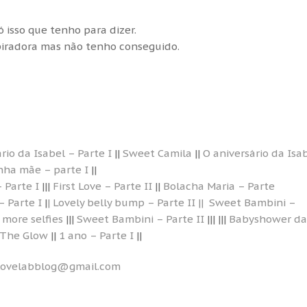
ó isso que tenho para dizer.
piradora mas não tenho conseguido.
rio da Isabel – Parte I
||
Sweet Camila
||
O aniversário da Isa
nha mãe – parte I
||
– Parte I
|||
First Love – Parte II
||
Bolacha Maria – Parte
 Parte I
|
| Lovely belly bump – Parte II ||
Sweet Bambini –
 more selfies
|||
Sweet Bambini – Parte II
||| |||
Babyshower da
The Glow
||
1 ano – Parte I
||
lovelabblog@gmail.com