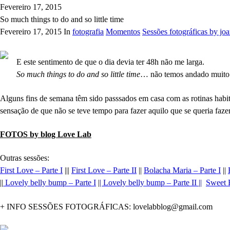
Fevereiro 17, 2015
So much things to do and so little time
Fevereiro 17, 2015 In
fotografia
Momentos
Sessões fotográficas by jo
E este sentimento de que o dia devia ter 48h não me larga.
So much things to do and so little time
… não temos andado muito p
Alguns fins de semana têm sido passsados em casa com as rotinas habit
sensação de que não se teve tempo para fazer aquilo que se queria faze
FOTOS by blog Love Lab
Outras sessões:
First Love – Parte I
|||
First Love – Parte II
||
Bolacha Maria – Parte I
||
||
Lovely belly bump – Parte I
|
| Lovely belly bump – Parte II ||
Sweet 
+ INFO SESSÕES FOTOGRÁFICAS: lovelabblog@gmail.com