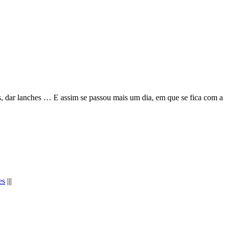
as, dar lanches … E assim se passou mais um dia, em que se fica com a
es
|||