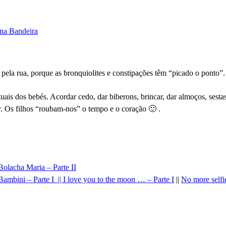
ana Bandeira
ela rua, porque as bronquiolites e constipações têm “picado o ponto”.
uais dos bebés. Acordar cedo, dar biberons, brincar, dar almoços, sest
r. Os filhos “roubam-nos” o tempo e o coração 🙂 .
Bolacha Maria – Parte II
Bambini – Parte I
|| I love you to the moon … – Parte I
||
No more selfi