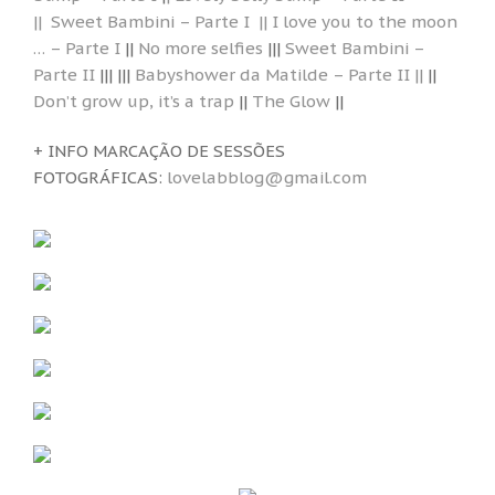
||
Sweet Bambini – Parte I
|| I love you to the moon
… – Parte I
||
No more selfies
|||
Sweet Bambini –
Parte II
||| |||
Babyshower da Matilde – Parte II ||
||
Don’t grow up, it’s a trap
||
The Glow
||
+ INFO MARCAÇÃO DE SESSÕES
FOTOGRÁFICAS:
lovelabblog@gmail.com