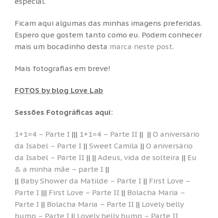
especial.
Ficam aqui algumas das minhas imagens preferidas.
Espero que gostem tanto como eu. Podem conhecer
mais um bocadinho desta
marca neste post
.
Mais fotografias em breve!
FOTOS by blog Love Lab
Sessões Fotográficas aqui:
1+1=4 – Parte I
|||
1+1=4 – Parte II
|| ||
O aniversário
da Isabel – Parte I
||
Sweet Camila
||
O aniversário
da Isabel – Parte II
|| ||
Adeus, vida de solteira
||
Eu
& a minha mãe – parte I
||
||
Baby Shower da Matilde – Parte I
||
First Love –
Parte I
|||
First Love – Parte II
||
Bolacha Maria –
Parte I
||
Bolacha Maria – Parte II
||
Lovely belly
bump – Parte I
|
| Lovely belly bump – Parte II