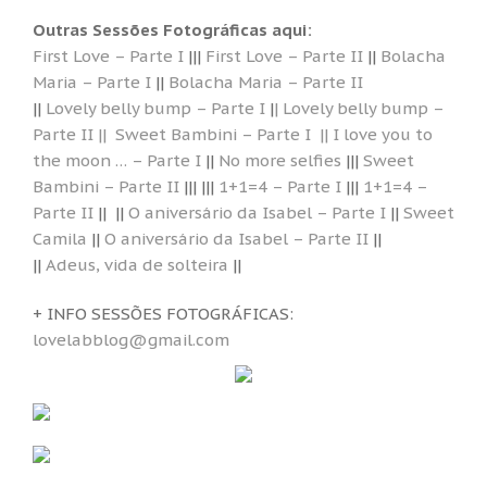
Outras Sessões Fotográficas aqui:
First Love – Parte I
|||
First Love – Parte II
||
Bolacha
Maria – Parte I
||
Bolacha Maria – Parte II
||
Lovely belly bump – Parte I
|
| Lovely belly bump –
Parte II ||
Sweet Bambini – Parte I
|| I love you to
the moon … – Parte I
||
No more selfies
|||
Sweet
Bambini – Parte II
||| |||
1+1=4 – Parte I
|||
1+1=4 –
Parte II
|| ||
O aniversário da Isabel – Parte I
||
Sweet
Camila
||
O aniversário da Isabel – Parte II
||
||
Adeus, vida de solteira
||
+ INFO SESSÕES FOTOGRÁFICAS:
lovelabblog@gmail.com