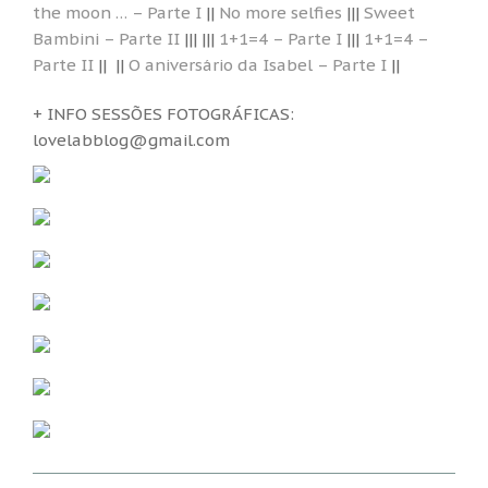
the moon … – Parte I
||
No more selfies
|||
Sweet
Bambini – Parte II
||| |||
1+1=4 – Parte I
|||
1+1=4 –
Parte II
|| ||
O aniversário da Isabel – Parte I
||
+ INFO SESSÕES FOTOGRÁFICAS:
lovelabblog@gmail.com