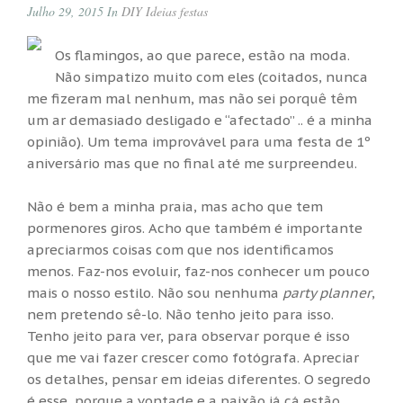
Julho 29, 2015 In
DIY
Ideias festas
Os flamingos, ao que parece, estão na moda.
Não simpatizo muito com eles (coitados, nunca
me fizeram mal nenhum, mas não sei porquê têm
um ar demasiado desligado e “afectado” .. é a minha
opinião). Um tema improvável para uma festa de 1º
aniversário mas que no final até me surpreendeu.
Não é bem a minha praia, mas acho que tem
pormenores giros. Acho que também é importante
apreciarmos coisas com que nos identificamos
menos. Faz-nos evoluir, faz-nos conhecer um pouco
mais o nosso estilo. Não sou nenhuma
party planner
,
nem pretendo sê-lo. Não tenho jeito para isso.
Tenho jeito para ver, para observar porque é isso
que me vai fazer crescer como fotógrafa. Apreciar
os detalhes, pensar em ideias diferentes. O segredo
é esse, porque a vontade e a paixão já cá estão.