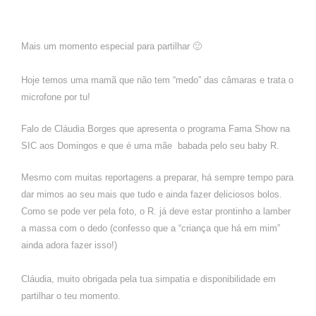
Mais um momento especial para partilhar
🙂
Hoje temos uma mamã que não tem “medo” das câmaras e trata o
microfone por tu!
Falo d
e
Cláudia Borges que apresenta o programa Fama
Show na
SIC aos Domingos
e que é
uma mãe
babada pelo seu baby R
.
Mesmo com muitas repo
rtagen
s a preparar
, há se
mpre tempo para
dar mimos ao seu mais que tudo e ainda fazer del
ic
i
oso
s bolos.
Como
se pode ver pela foto, o R.
já deve estar pr
ontinho a
lamber
a mas
sa com o dedo (confesso que
a “crian
ça
que há em mim”
ainda adora fazer isso!)
Cláudia, muito obrigada pela tua simpatia e disponibilidade
em
partilhar o teu momento
.