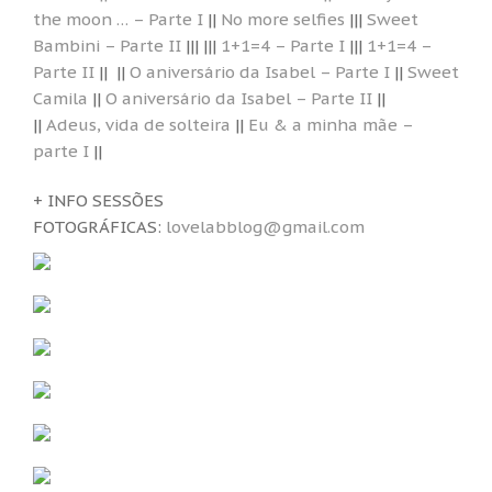
the moon … – Parte I
||
No more selfies
|||
Sweet
Bambini – Parte II
||| |||
1+1=4 – Parte I
|||
1+1=4 –
Parte II
|| ||
O aniversário da Isabel – Parte I
||
Sweet
Camila
||
O aniversário da Isabel – Parte II
||
||
Adeus, vida de solteira
||
Eu & a minha mãe –
parte I
||
+ INFO SESSÕES
FOTOGRÁFICAS:
lovelabblog@gmail.com