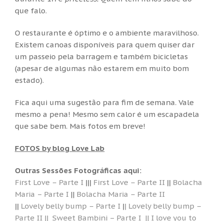
que falo.
O restaurante é óptimo e o ambiente maravilhoso.
Existem canoas disponíveis para quem quiser dar
um passeio pela barragem e também bicicletas
(apesar de algumas não estarem em muito bom
estado).
Fica aqui uma sugestão para fim de semana. Vale
mesmo a pena! Mesmo sem calor é um escapadela
que sabe bem. Mais fotos em breve!
FOTOS by blog Love Lab
Outras Sessões Fotográficas aqui:
First Love – Parte I
|||
First Love – Parte II
||
Bolacha
Maria – Parte I
||
Bolacha Maria – Parte II
||
Lovely belly bump – Parte I
|
| Lovely belly bump –
Parte II ||
Sweet Bambini – Parte I
|| I love you to