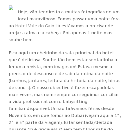
Hoje, vão ter direito a muitas fotografias de um
local maravilhoso. Fomos passar uma noite fora
ao
Hotel Vale do Gaio
. Já estávamos a precisar de
arejar a alma e a cabeça. Foi apenas 1 noite mas
soube bem.
Fica aqui um cheirinho da sala principal do hotel
que é deliciosa. Soube tão bem estar sentadinha a
ler uma revista, nem imaginam! Estava mesmo a
precisar de descanso e de sair da rotina da noite
(banhos, jantares, leitura da história da noite, birras
de sono…). O nosso objectivo é fazer escapadelas
mais vezes, mas nem sempre conseguimos conciliar
a vida profissional com o babysitting
familiar disponível. Já não tirávamos férias desde
Novembro, em que fomos ao Dubai (vejam aqui a
1ª
,
2ª
e
3ª
parte da viagem). Estar sentada/deitada
durante 1h é
priceless.
Quem tem filhos sabe do