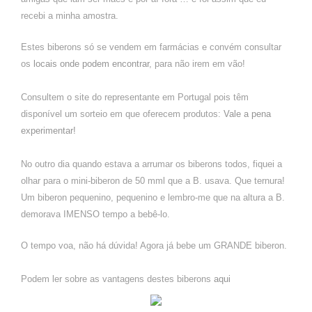
recebi a minha amostra.
Estes biberons só se vendem em farmácias e convém consultar
os
locais onde podem encontrar
, para não irem em vão!
Consultem o site do representante em Portugal pois têm
disponível um sorteio em que oferecem produtos:
Vale a pena
experimentar
!
No outro dia quando estava a arrumar os biberons todos, fiquei a
olhar para o mini-biberon de 50 mml que a B. usava. Que ternura!
Um biberon pequenino, pequenino e lembro-me que na altura a B.
demorava IMENSO tempo a bebê-lo.
O tempo voa, não há dúvida! Agora já bebe um GRANDE biberon.
Podem ler sobre as vantagens destes biberons
aqui