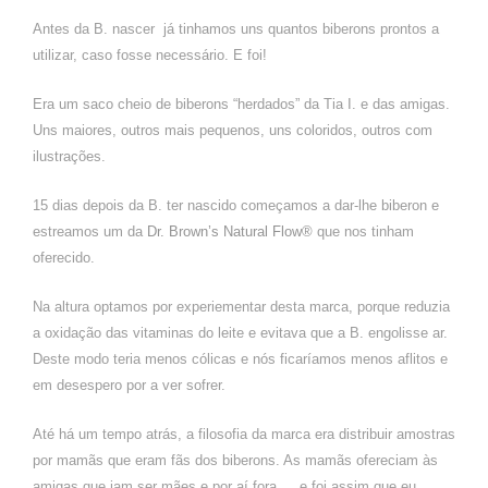
Antes da B. nascer já tinhamos uns quantos biberons prontos a
utilizar, caso fosse necessário. E foi!
Era um saco cheio de biberons “herdados” da Tia I. e das amigas.
Uns maiores, outros mais pequenos, uns coloridos, outros com
ilustrações.
15 dias depois da B. ter nascido começamos a dar-lhe biberon e
estreamos um da
Dr. Brown’s Natural Flow®
que nos tinham
oferecido.
Na altura optamos por experiementar desta marca, porque reduzia
a oxidação das vitaminas do leite e evitava que a B. engolisse ar.
Deste modo teria menos cólicas e nós ficaríamos menos aflitos e
em desespero por a ver sofrer.
Até há um tempo atrás, a filosofia da marca era distribuir amostras
por mamãs que eram fãs dos biberons. As mamãs ofereciam às
amigas que iam ser mães e por aí fora … e foi assim que eu