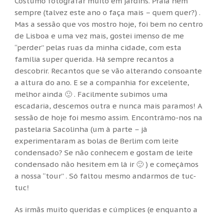
Costumo fotografar muito em jardins. Praia nem
sempre (talvez este ano o faça mais – quem quer?) .
Mas a sessão que vos mostro hoje, foi bem no centro
de Lisboa e uma vez mais, gostei imenso de me
“perder” pelas ruas da minha cidade, com esta
família super querida. Há sempre recantos a
descobrir. Recantos que se vão alterando consoante
a altura do ano. E se a companhia for excelente,
melhor ainda 🙂 . Facilmente subimos uma
escadaria, descemos outra e nunca mais paramos! A
sessão de hoje foi mesmo assim. Encontrámo-nos na
pastelaria Sacolinha (um à parte – já
experimentaram as bolas de Berlim com leite
condensado? Se não conhecem e gostam de leite
condensado não hesitem em lá ir 🙂 ) e começámos
a nossa “tour” . Só faltou mesmo andarmos de tuc-
tuc!
As irmãs muito queridas e cúmplices (e enquanto a