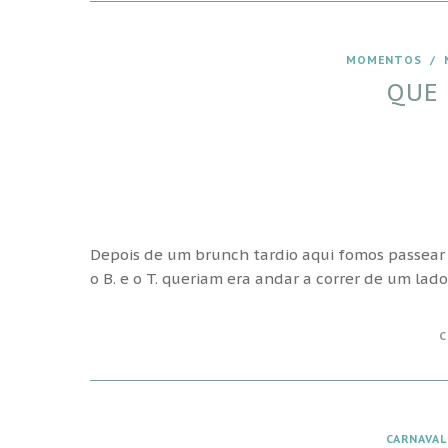
MOMENTOS
/
QUE 
Depois de um brunch tardio aqui fomos passear 
o B. e o T. queriam era andar a correr de um lad
C
CARNAVAL