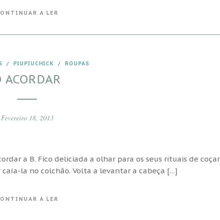
ONTINUAR A LER
S
/
PIUPIUCHICK
/
ROUPAS
O ACORDAR
Fevereiro 18, 2013
dar a B. Fico deliciada a olhar para os seus rituais de coçar
 caía-la no colchão. Volta a levantar a cabeça […]
ONTINUAR A LER