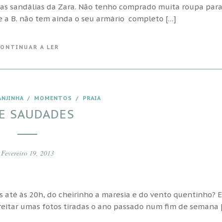
estas sandálias da Zara. Não tenho comprado muita roupa par
ue a B. não tem ainda o seu armário completo […]
ONTINUAR A LER
ANJINHA
/
MOMENTOS
/
PRAIA
E SAUDADES
Fevereiro 19, 2013
s até às 20h, do cheirinho a maresia e do vento quentinho? 
reitar umas fotos tiradas o ano passado num fim de semana 