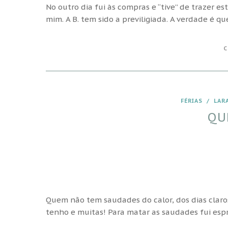
No outro dia fui às compras e “tive” de trazer 
mim. A B. tem sido a previligiada. A verdade é q
C
FÉRIAS
/
LAR
QU
Quem não tem saudades do calor, dos dias claro
tenho e muitas! Para matar as saudades fui esp