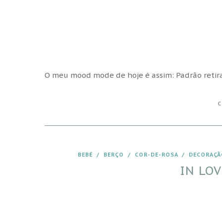
O meu mood mode de hoje é assim: Padrão reti
C
BEBÉ
/
BERÇO
/
COR-DE-ROSA
/
DECORAÇÃ
IN LOV