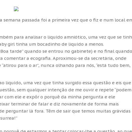
a semana passada foi a primeira vez que o fiz e num local e
ambém para analisar o liquído amniótico, uma vez que se tin
aby girl tinha um bocadinho de liquído a menos.
“Boa tarde” quando se entrou no gabinete) e no final quand
ra comentar a ecografia. Aproximou-se da secretária, onde
 “atirou para o ar”, nunca olhando para nós, “está tudo bem,
ao liquído, uma vez que tinha surgido essa questão e eis que
questão, sem qualquer intenção de me ouvir e repete “podem
icar com ele e expôr o porquê da minha pergunta e ele
xar terminar de falar e diz novamente de forma mais
 de perguntar lá fora. Têm de sair que temos muitas grávidas
 surrea!”
 o porquê de estarmos a tentar colocar-lhe a questão, ao que