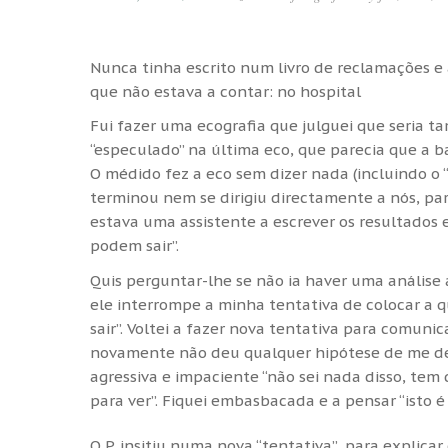
Nunca tinha escrito num livro de reclamações e 
que não estava a contar: no hospital
Fui fazer uma ecografia que julguei que seria t
“especulado” na última eco, que parecia que a b
O médido fez a eco sem dizer nada (incluindo o 
terminou nem se dirigiu directamente a nós, pa
estava uma assistente a escrever os resultados e
podem sair”.
Quis perguntar-lhe se não ia haver uma análise 
ele interrompe a minha tentativa de colocar a 
sair”. Voltei a fazer nova tentativa para comun
novamente não deu qualquer hipótese de me dei
agressiva e impaciente “não sei nada disso, tem
para ver”. Fiquei embasbacada e a pensar “isto é
O P. insitiu numa nova “tentativa” para explicar