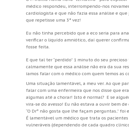
médico respondeu, interrompendo-nos novament
cardiologista e que não fazia essa análise e qu
que repetisse uma 3ª vez!
Eu não tinha percebido que a eco seria para ana
verificar o liquído amniótico, daí querer confi
fosse feita.
E que tal ter “perdido” 1 minuto do seu precios
calmamente que essa análise não era da sua re
íamos falar com o médico com quem temos as co
Uma situação lamentável, a meu ver. Ao que par
falar com uma enfermeira que nos disse que era
algumas até a chorar! Isto é normal? E se algu
vira-se do avesso! Eu não estava a ouvir bem de
“O Drº não gosta que lhe façam perguntas..” foi e
É lamentável um médico que trata os pacientes 
vulneráveis (dependendo de cada quadro clínico,