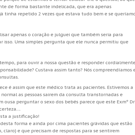
e de forma bastante indelicada, que era apenas
e já tinha repetido 2 vezes que estava tudo bem e se queríam
lisar apenas o coração e julguei que também seria para
rmar isso. Uma simples pergunta que ele nunca permitiu que
o tempo, para ouvir a nossa questão e responder cordialmente
sponsabilidade? Custava assim tanto? Nós compreendíamos 
nsultas.
ece é assim que este médico trata as pacientes. Estivemos a
 normal as pessoas sairem da consulta transtornadas e
ém ousa perguntar o sexo dos bebés parece que este Exmº Dr
 certeza….
sta a justificação!
desta forma e ainda por cima pacientes grávidas que estão
 claro) e que precisam de respostas para se sentirem