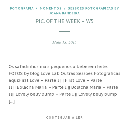
FOTOGRAFIA
/
MOMENTOS
/
SESSÕES FOTOGRÁFICAS BY
JOANA BANDEIRA
PIC. OF THE WEEK – W5
Maio 13, 2015
Os safadinhos mais pequenos a beberem leite.
FOTOS by blog Love Lab Outras Sessões Fotográficas
aqui:First Love – Parte I ||| First Love – Parte
II || Bolacha Maria – Parte I || Bolacha Maria – Parte
II|| Lovely belly bump – Parte I || Lovely belly bump
[…]
CONTINUAR A LER