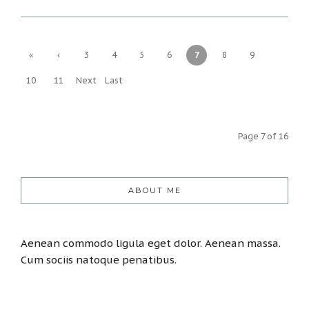
«
‹
3
4
5
6
7
8
9
First
Previ
10
11
Next
Last
ous
›
»
Page 7 of 16
ABOUT ME
Aenean commodo ligula eget dolor. Aenean massa.
Cum sociis natoque penatibus.