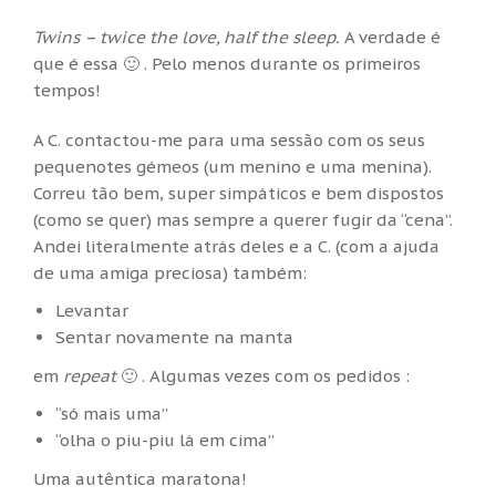
Twins – twice the love, half the sleep.
A verdade é
que é essa 🙂 . Pelo menos durante os primeiros
tempos!
A C. contactou-me para uma sessão com os seus
pequenotes gémeos (um menino e uma menina).
Correu tão bem, super simpáticos e bem dispostos
(como se quer) mas sempre a querer fugir da “cena”.
Andei literalmente atrás deles e a C. (com a ajuda
de uma amiga preciosa) também:
Levantar
Sentar novamente na manta
em
repeat
🙂 . Algumas vezes com os pedidos :
“só mais uma”
“olha o piu-piu lá em cima”
Uma autêntica maratona!