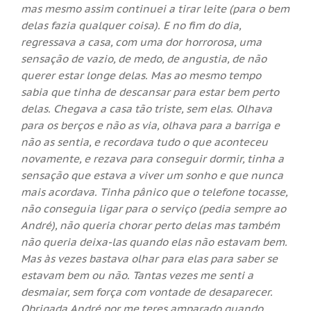
mas mesmo assim continuei a tirar leite (para o bem
delas fazia qualquer coisa). E no fim do dia,
regressava a casa, com uma dor horrorosa, uma
sensação de vazio, de medo, de angustia, de não
querer estar longe delas. Mas ao mesmo tempo
sabia que tinha de descansar para estar bem perto
delas. Chegava a casa tão triste, sem elas. Olhava
para os berços e não as via, olhava para a barriga e
não as sentia, e recordava tudo o que aconteceu
novamente, e rezava para conseguir dormir, tinha a
sensação que estava a viver um sonho e que nunca
mais acordava. Tinha pânico que o telefone tocasse,
não conseguia ligar para o serviço (pedia sempre ao
André), não queria chorar perto delas mas também
não queria deixa-las quando elas não estavam bem.
Mas às vezes bastava olhar para elas para saber se
estavam bem ou não. Tantas vezes me senti a
desmaiar, sem força com vontade de desaparecer.
Obrigada André por me teres amparado quando