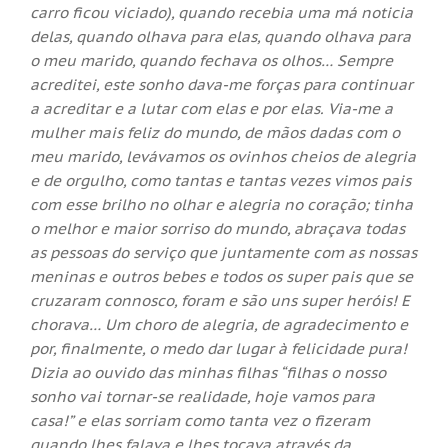
carro ficou viciado), quando recebia uma má noticia
delas, quando olhava para elas, quando olhava para
o meu marido, quando fechava os olhos… Sempre
acreditei, este sonho dava-me forças para continuar
a acreditar e a lutar com elas e por elas. Via-me a
mulher mais feliz do mundo, de mãos dadas com o
meu marido, levávamos os ovinhos cheios de alegria
e de orgulho, como tantas e tantas vezes vimos pais
com esse brilho no olhar e alegria no coração; tinha
o melhor e maior sorriso do mundo, abraçava todas
as pessoas do serviço que juntamente com as nossas
meninas e outros bebes e todos os super pais que se
cruzaram connosco, foram e são uns super heróis! E
chorava… Um choro de alegria, de agradecimento e
por, finalmente, o medo dar lugar à felicidade pura!
Dizia ao ouvido das minhas filhas “filhas o nosso
sonho vai tornar-se realidade, hoje vamos para
casa!” e elas sorriam como tanta vez o fizeram
quando lhes falava e lhes tocava através da