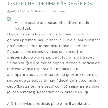
TESTEMUNHO DE UMA MÃE DE GÉMEOS
Agosto 12, 2014 In
Momentos
Prematuros
Hoje, o post é um bocadinho diferente do
habitual.
Hoje, deixo um testemunho de uma mãe de 2
gémeas prematuras. Conheci a D. e o A. por questões
profissionais mas fomos mantendo o contacto.
Passados uns meses tivemos um encontro
inesperado no
workshop de fotografia da Isabel
Saldanha
🙂 e uns meses depois recebo a notícia de
que estavam à espera de 2 meninas. Fui
acompanhando as novidades da gravidez e um dia
soube que as bebés tinham “decidido” nascer mais
cedo (bastante mais cedo) com 25 semanas e 2 dias
(quase 6 meses). Nasceram com 741gr e 680gr.
A D. foi enviado notícias pelo e-mail a relatar a