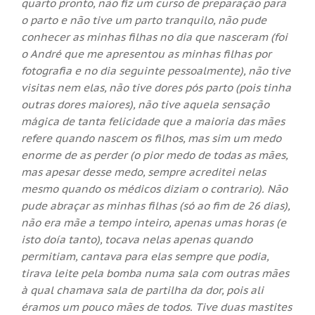
quarto pronto, não fiz um curso de preparação para
o parto e não tive um parto tranquilo, não pude
conhecer as minhas filhas no dia que nasceram (foi
o André que me apresentou as minhas filhas por
fotografia e no dia seguinte pessoalmente), não tive
visitas nem elas, não tive dores pós parto (pois tinha
outras dores maiores), não tive aquela sensação
mágica de tanta felicidade que a maioria das mães
refere quando nascem os filhos, mas sim um medo
enorme de as perder (o pior medo de todas as mães,
mas apesar desse medo, sempre acreditei nelas
mesmo quando os médicos diziam o contrario). Não
pude abraçar as minhas filhas (só ao fim de 26 dias),
não era mãe a tempo inteiro, apenas umas horas (e
isto doía tanto), tocava nelas apenas quando
permitiam, cantava para elas sempre que podia,
tirava leite pela bomba numa sala com outras mães
à qual chamava sala de partilha da dor, pois ali
éramos um pouco mães de todos. Tive duas mastites